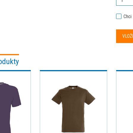
Chci
odukty