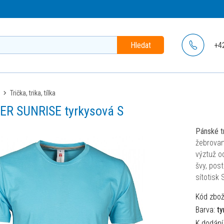
Hledat
+4
trička, trika, tílka
PER SUNRISE tyrkysová S
Pánské t
žebrovan
výztuž o
švy, pos
sítotisk 
Kód zbož
Barva:
ty
K dodání