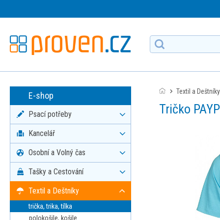
Textil a Deštníky
E-shop
Tričko PAY
Psací potřeby
Kancelář
Osobní a Volný čas
Tašky a Cestování
Textil a Deštníky
trička, trika, tílka
polokošile, košile