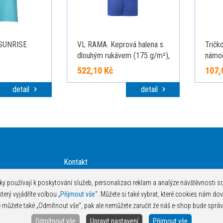
 SUNRISE
VL RAMA. Keprová halena s
Tričk
dlouhým rukávem (175 g/m²),
námoř
z bavlněného kepru (35 %) a
522,10 Kč
107,
polyesteru (65 %), královská
modrá, 40
detail
detail
Kontakt
Technologie potisku
y používají k poskytování služeb, personalizaci reklam a analýze návštěvnosti s
Podklady pro tisk
erý vyjádříte volbou „
Přijmout vše
“. Můžete si také vybrat, které cookies nám dov
Jak objednávat
můžete také „Odmítnout vše“, pak ale nemůžete zaručit že náš e-shop bude správ
Odmítnout vše
Upravit nastavení
Přijmout vše