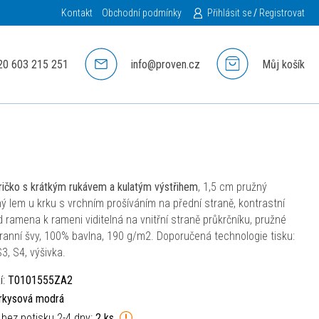
Kontakt
Obchodní podmínky
Přihlásit se
/
Registrovat
20 603 215 251
info@proven.cz
Můj košík
ričko s krátkým rukávem a kulatým výstřihem
, 1,5 cm pružný
ý lem u krku s vrchním prošíváním na přední straně, kontrastní
d ramena k rameni viditelná na vnitřní straně průkrčníku, pružné
tranní švy, 100% bavlna, 190 g/m2. Doporučená technologie tisku:
S3, S4, výšivka.
í:
T0101555ZA2
rkysová modrá
 bez potisku 2-4 dny:
2 ks