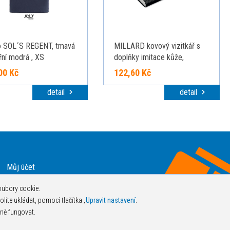
o SOL´S REGENT, tmavá
MILLARD kovový vizitkář s
ní modrá , XS
doplňky imitace kůže,
SANTINI, Černá
00 Kč
122,60 Kč
detail
detail
Můj účet
Ochrana osobních údajů
oubory cookie.
Objednat katalog zdarma
olíte ukládat, pomocí tlačítka „
Upravit nastavení
.
Obchodní podmínky
ně fungovat.