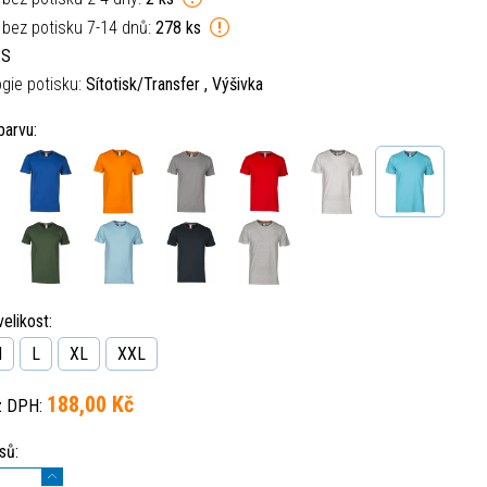
 bez potisku 7-14 dnů:
278 ks
:
S
gie potisku:
Sítotisk/Transfer , Výšivka
barvu:
elikost:
M
L
XL
XXL
188,00 Kč
z DPH:
sů: