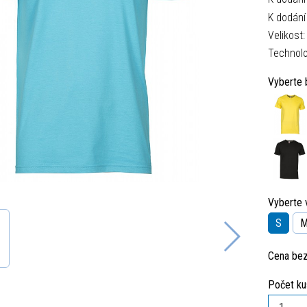
K dodání
Velikost
Technolo
Vyberte 
Vyberte v
S
Cena be
Počet ku