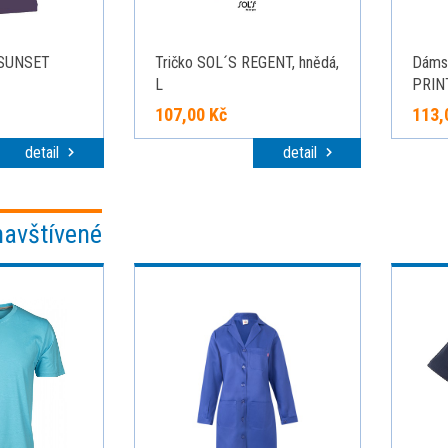
 SUNSET
Tričko SOL´S REGENT, hnědá,
Dáms
L
PRINT
107,00 Kč
113,
detail
detail
navštívené