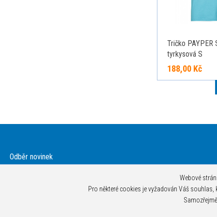
Tričko PAYPER
tyrkysová S
188,00 Kč
Odběr novinek
Souhlasím se zasíláním obchodních nabídek
Webové stránk
Souhlasím s prohlášením o ochraně osobních údajů
Pro některé cookies je vyžadován Váš souhlas, kt
Samozřejmě 