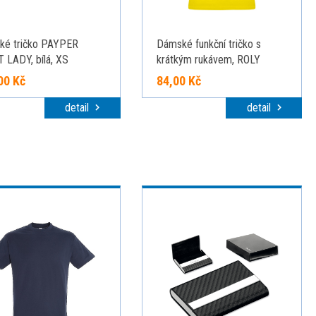
ké tričko PAYPER
Dámské funkční tričko s
 LADY, bílá, XS
krátkým rukávem, ROLY
BAHRAIN, žlutá, vel. S
00 Kč
84,00 Kč
detail
detail