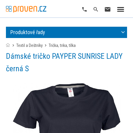
Produktové řady
Textil a Deštníky
trička, trika, tílka
Dámské tričko PAYPER SUNRISE LADY
černá S