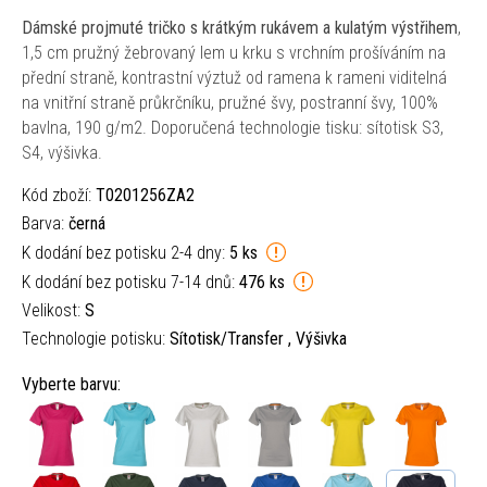
Dámské projmuté tričko s krátkým rukávem a kulatým výstřihem
,
1,5 cm pružný žebrovaný lem u krku s vrchním prošíváním na
přední straně, kontrastní výztuž od ramena k rameni viditelná
na vnitřní straně průkrčníku, pružné švy, postranní švy, 100%
bavlna, 190 g/m2. Doporučená technologie tisku: sítotisk S3,
S4, výšivka.
Kód zboží:
T0201256ZA2
Barva:
černá
K dodání bez potisku 2-4 dny:
5 ks
K dodání bez potisku 7-14 dnů:
476 ks
Velikost:
S
Technologie potisku:
Sítotisk/Transfer , Výšivka
Vyberte barvu: