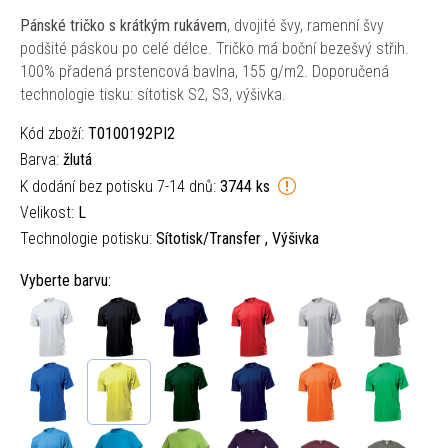
Pánské tričko s krátkým rukávem
, dvojité švy, ramenní švy
podšité páskou po celé délce. Tričko má boční bezešvý střih.
100% přadená prstencová bavlna, 155 g/m2. Doporučená
technologie tisku: sítotisk S2, S3, výšivka.
Kód zboží:
T0100192PI2
Barva:
žlutá
K dodání bez potisku 7-14 dnů:
3744 ks
Velikost:
L
Technologie potisku:
Sítotisk/Transfer , Výšivka
Vyberte barvu: