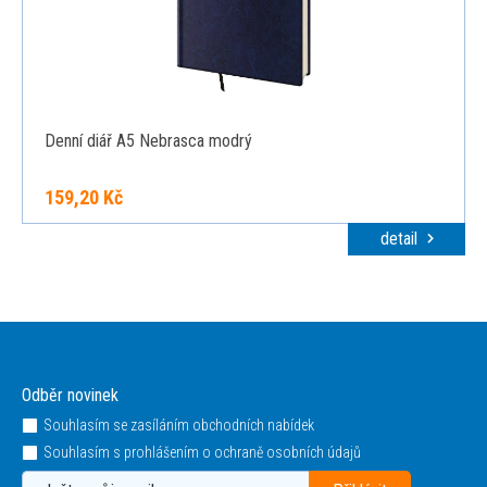
Denní diář A5 Nebrasca modrý
159,20 Kč
detail
Odběr novinek
Souhlasím se zasíláním obchodních nabídek
Souhlasím s prohlášením o ochraně osobních údajů