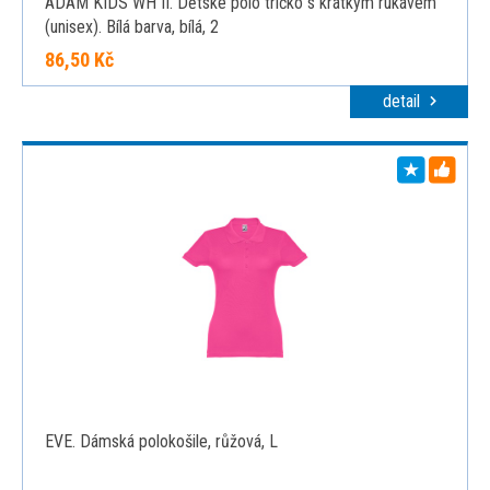
ADAM KIDS WH II. Dětské polo tričko s krátkým rukávem
(unisex). Bílá barva, bílá, 2
86,50 Kč
detail
EVE. Dámská polokošile, růžová, L