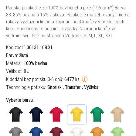
Pánská polokošile ze 100% bavlněného piké (195 g/m²).Barva
83: 85% bavlna a 15% viskóza. Polokošile má žebrovaný límec a
rukávy, vyztužení límce a zapínání na 3 knoflíky v přední části
krku. Spodní část s bočními rozparky. Náhradní konflík ve
vnitřním švu. Šité po stranách.Velikosti: S, M, L, XL, XXL
Kód zboží:
30131.108.XL
Barva:
žlutá
Materiál:
100% bavlna
Velikost:
XL
K dodání bez potisku 3-6 dnů:
6477 ks
Technologie potisku:
Sítotisk , Transfer , Výšivka
Vyberte barvu: