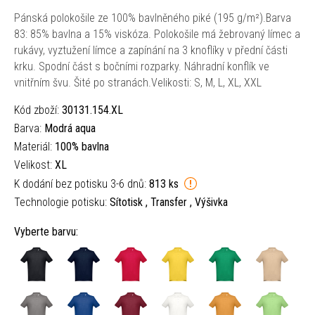
Pánská polokošile ze 100% bavlněného piké (195 g/m²).Barva
83: 85% bavlna a 15% viskóza. Polokošile má žebrovaný límec a
rukávy, vyztužení límce a zapínání na 3 knoflíky v přední části
krku. Spodní část s bočními rozparky. Náhradní konflík ve
vnitřním švu. Šité po stranách.Velikosti: S, M, L, XL, XXL
Kód zboží:
30131.154.XL
Barva:
Modrá aqua
Materiál:
100% bavlna
Velikost:
XL
K dodání bez potisku 3-6 dnů:
813 ks
Technologie potisku:
Sítotisk , Transfer , Výšivka
Vyberte barvu: