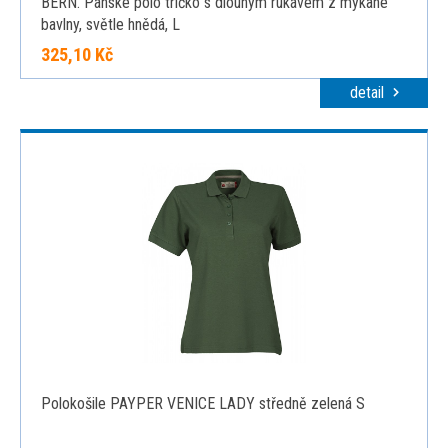
BERN. Pánské polo tričko s dlouhým rukávem z mykané
bavlny, světle hnědá, L
325,10 Kč
detail
Polokošile PAYPER VENICE LADY středně zelená S