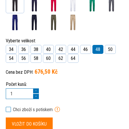
Vyberte velikost:
34
36
38
40
42
44
46
48
50
54
56
58
60
62
64
676,50 Kč
Cena bez DPH:
Počet kusů:
Chci zboží s potiskem