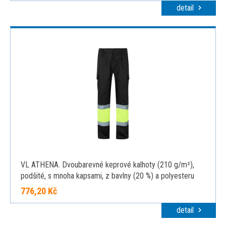
detail
VL ATHENA. Dvoubarevné keprové kalhoty (210 g/m²),
podšité, s mnoha kapsami, z bavlny (20 %) a polyesteru
(80 %), černá, 2XL
776,20 Kč
detail